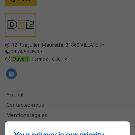
12 Rue Julien Maurette,
31860
VILLATE
09 74 56 45 17
Ouvert
⋅ Ferme à 18:00
Accueil
Contactez-nous
Mentions légales
Plan du site