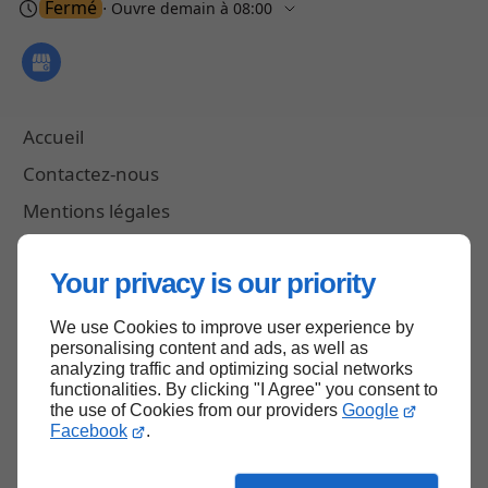
Fermé
⋅ Ouvre demain à 08:00
Accueil
Contactez-nous
Mentions légales
Plan du site
Your privacy is our priority
We use Cookies to improve user experience by
Haut de page
personalising content and ads, as well as
analyzing traffic and optimizing social networks
functionalities. By clicking "I Agree" you consent to
the use of Cookies from our providers
Google
Facebook
.